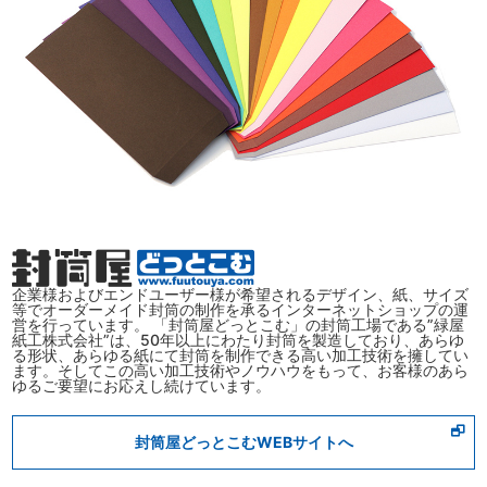
企業様およびエンドユーザー様が希望されるデザイン、紙、サイズ
等でオーダーメイド封筒の制作を承るインターネットショップの運
営を行っています。 「封筒屋どっとこむ」の封筒工場である”緑屋
紙工株式会社”は、50年以上にわたり封筒を製造しており、あらゆ
る形状、あらゆる紙にて封筒を制作できる高い加工技術を擁してい
ます。そしてこの高い加工技術やノウハウをもって、お客様のあら
ゆるご要望にお応えし続けています。
封筒屋どっとこむWEBサイトへ